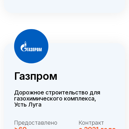
Помогаем Вам выполнять
производственные планы
в срок,
организовывая особые графики работы
наших сотрудников (6-дневные рабочие
недели с 12-часовыми рабочими
сменами).
Быстро увеличиваем
штат сотрудников
на Вашем предприятии/объекте за
счет организации вахт персонала из