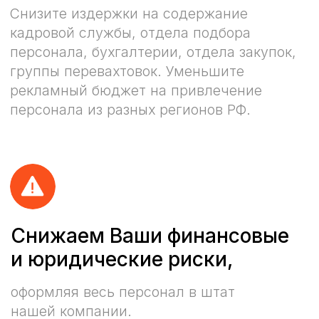
Адрес:
г. Санкт-Петербург, 14-я линия В.О., д.5,
лит. К, пом. 2-Н, офис 3
Реквизиты:
ИНН 7841067736
КПП 784101001
ОГРН 1178477911460