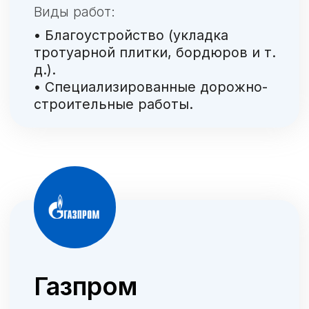
Строительство трубопровода на
месторождении в Южно-Сахалинске
Предоставлено
Контракт
>40
с 2022 года
человек
Персонал:
• Сварщики.
• Монтажники технологических
трубопроводов.
Виды работ:
• Сварка трубопровода на
месторождении КС
(компрессорная станция).