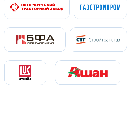
Предоставлено
Контракт
>1500 человек
с 2022 года
Персонал:
• Электромонтажник по силовым
сетям и электрооборудованию.
• Электромонтер по ремонту
электрооборудования.
Виды работ:
• Благоустройство.
• Электро-монтажные работы.
СТГ