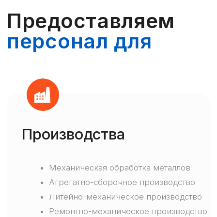
персонал для
Промышленное строительство
Газо-нефтедобывающая отрасль
Реставрационно-
реконструкционные работы
Жилое строительство
Розницы, ритейла
Производства
и логистики
Все
специальности
Разгрузо-погрузочные работы
Внутрискладские перемещения
Механическая обработка металлов
товаров
Агрегатно-сборочное производство
Обслуживание спец. техники
Литейно-механическое производство
Комплектование заказов
Ремонтно-механическое производство
Кассовое обслуживание покупателей