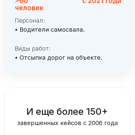
регионов РФ.
Вместо Вас
организовываем
обеспечение персонала
спецодеждой, общежитиями,
развозками (при необходимости).
Для организации
максимально эффективной
работы
имеем офисы более чем в 20 городах.