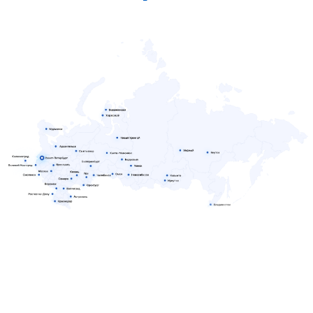
Название Вашей организации
Требуемое количество сотрудников
–
+
Ваше имя
Номер телефона
+7