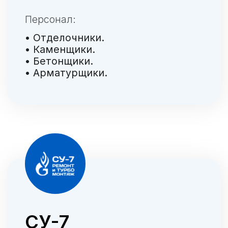
6 причин
работать с нами
Аутсорсинг от Р-Вахты это выгодно,
потому что мы…