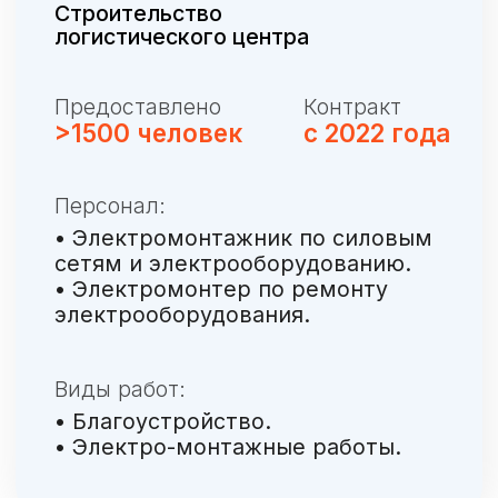
Газпром
Дорожное строительство для
газохимического комплекса,
Усть Луга
Предоставлено
Контракт
>60
с 2021 года
человек
Персонал:
• Водители самосвала.
Виды работ:
• Отсыпка дорог на объекте.