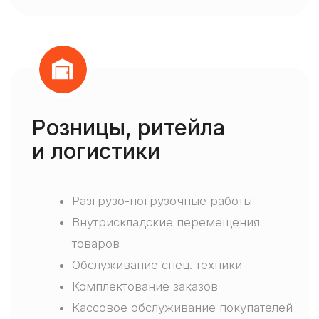
Р-Вахта
в цифрах
Parkneft
Предоставлено
Контракт